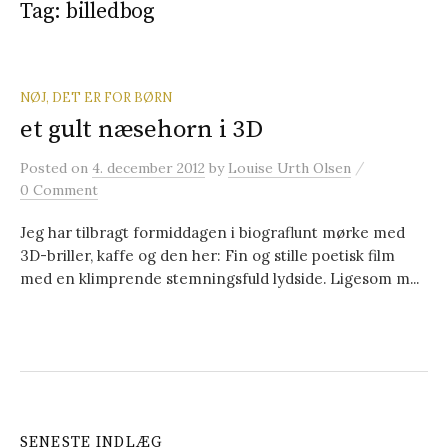
Tag: billedbog
t
e
NØJ, DET ER FOR BØRN
et gult næsehorn i 3D
r
/
Posted
on
4. december 2012
by
Louise Urth Olsen
0 Comment
:
Jeg har tilbragt formiddagen i biograflunt mørke med
3D-briller, kaffe og den her: Fin og stille poetisk film
med en klimprende stemningsfuld lydside. Ligesom m...
SENESTE INDLÆG