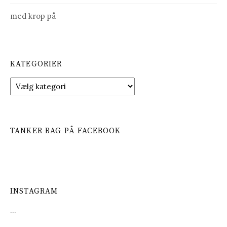
med krop på
KATEGORIER
K
a
t
e
g
TANKER BAG PÅ FACEBOOK
o
r
i
e
r
INSTAGRAM
…