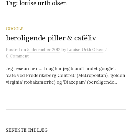
Tag: louise urth olsen
t
e
GOOGLE
beroligende piller & caféliv
r
/
Posted
on
5. december 2012
by
Louise Urth Olsen
0 Comment
:
Jeg researcher … I dag har jeg blandt andet googlet:
’cafe ved Frederiksberg Centret’ (Metropolitan), ’golden
virginia’ (tobaksmærke) og ’Diazepam’ (beroligende...
SENESTE INDLÆG