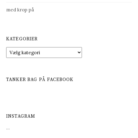
med krop på
KATEGORIER
K
a
t
e
g
TANKER BAG PÅ FACEBOOK
o
r
i
e
r
INSTAGRAM
…