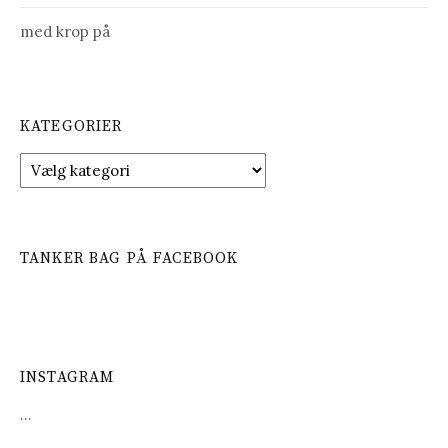
med krop på
KATEGORIER
K
a
t
e
g
TANKER BAG PÅ FACEBOOK
o
r
i
e
r
INSTAGRAM
…