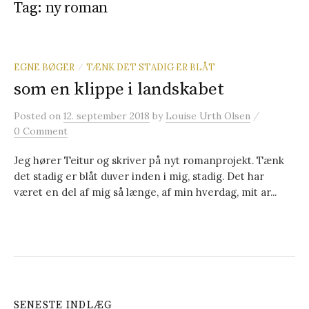
Tag: ny roman
t
e
EGNE BØGER
TÆNK DET STADIG ER BLÅT
/
som en klippe i landskabet
r
/
Posted
on
12. september 2018
by
Louise Urth Olsen
0 Comment
:
Jeg hører Teitur og skriver på nyt romanprojekt. Tænk
det stadig er blåt duver inden i mig, stadig. Det har
været en del af mig så længe, af min hverdag, mit ar...
SENESTE INDLÆG