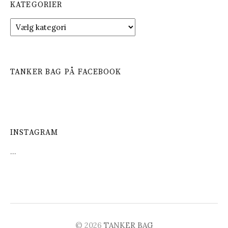
KATEGORIER
K
a
t
e
g
TANKER BAG PÅ FACEBOOK
o
r
i
e
r
INSTAGRAM
…
© 2026
TANKER BAG