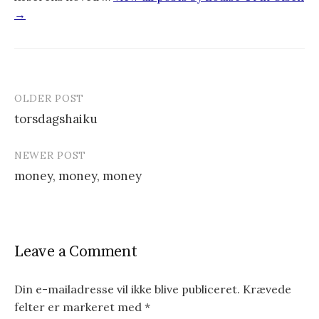
→
OLDER POST
torsdagshaiku
P
NEWER POST
o
money, money, money
s
t
n
Leave a Comment
a
v
Din e-mailadresse vil ikke blive publiceret.
Krævede
felter er markeret med
*
i