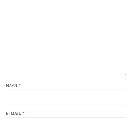
g
a
t
i
o
n
NAVN
*
E-MAIL
*