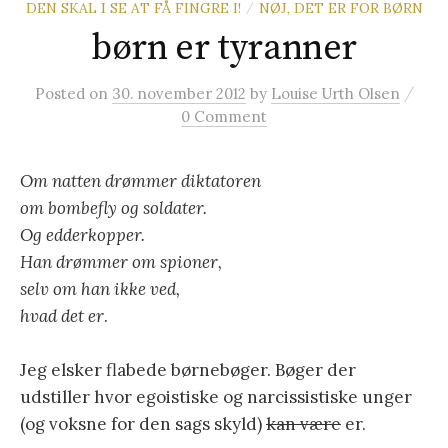
DEN SKAL I SE AT FÅ FINGRE I!
NØJ, DET ER FOR BØRN
/
t
børn er tyranner
e
/
Posted
on
30. november 2012
by
Louise Urth Olsen
0 Comment
r
Om natten drømmer diktatoren
:
o
m bombefly og soldater.
Og edderkopper.
Han drømmer om spioner,
selv om han ikke ved,
hvad det er
.
Jeg elsker flabede børnebøger. Bøger der
udstiller hvor egoistiske og narcissistiske unger
(og voksne for den sags skyld)
kan være
er.