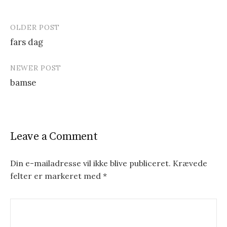
OLDER POST
fars dag
P
NEWER POST
o
bamse
s
t
n
Leave a Comment
a
v
Din e-mailadresse vil ikke blive publiceret.
Krævede
felter er markeret med
*
i
g
a