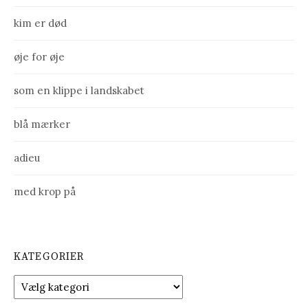
kim er død
øje for øje
som en klippe i landskabet
blå mærker
adieu
med krop på
KATEGORIER
K
a