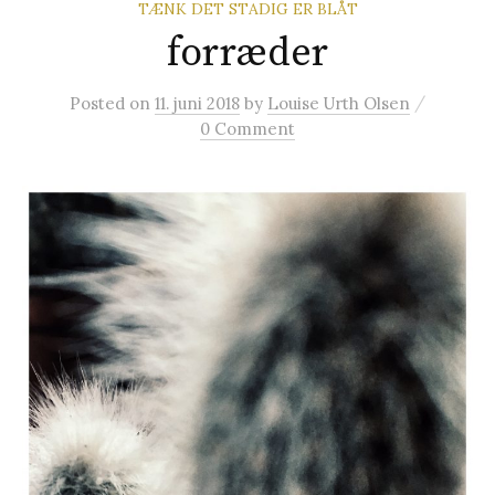
TÆNK DET STADIG ER BLÅT
t
forræder
e
/
Posted
on
11. juni 2018
by
Louise Urth Olsen
0 Comment
r
: