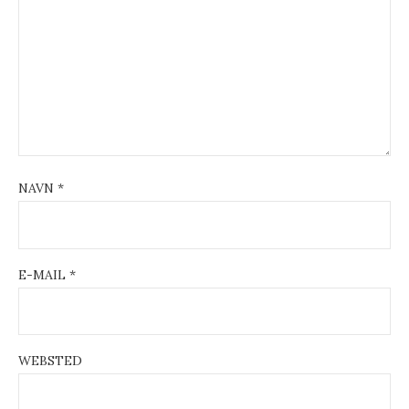
t
i
o
n
NAVN
*
E-MAIL
*
WEBSTED