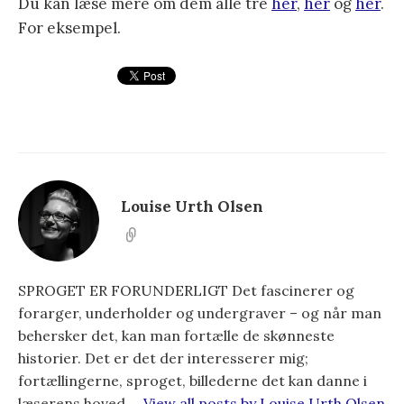
Du kan læse mere om dem alle tre
her
,
her
og
her
.
For eksempel.
Louise Urth Olsen
SPROGET ER FORUNDERLIGT Det fascinerer og
forarger, underholder og undergraver – og når man
behersker det, kan man fortælle de skønneste
historier. Det er det der interesserer mig;
fortællingerne, sproget, billederne det kan danne i
læserens hoved …
View all posts by Louise Urth Olsen