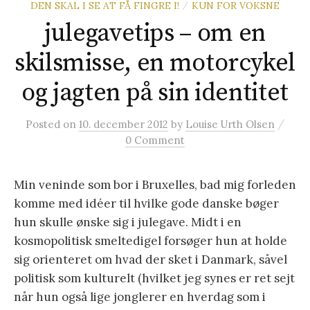
DEN SKAL I SE AT FÅ FINGRE I!
KUN FOR VOKSNE
/
t
julegavetips – om en
e
skilsmisse, en motorcykel
og jagten på sin identitet
r
/
Posted
on
10. december 2012
by
Louise Urth Olsen
:
0 Comment
Min veninde som bor i Bruxelles, bad mig forleden
komme med idéer til hvilke gode danske bøger
hun skulle ønske sig i julegave. Midt i en
kosmopolitisk smeltedigel forsøger hun at holde
sig orienteret om hvad der sket i Danmark, såvel
politisk som kulturelt (hvilket jeg synes er ret sejt
når hun også lige jonglerer en hverdag som i