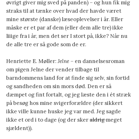
øvrigt giver mig sved på panden) – og hun fik mig
straks til at tænke over hvad der havde været
mine største (danske) læseoplevelser i år. Eller
måske er et par af dem (eller dem alle tre) ikke
liiige fra i år, men det ser I stort på, ikke? Når nu
de alle tre er så gode som de er.
Henriette E. Møller:
Jelne
– en dannelsesroman
om pigen Jelne der vender tilbage til
barndommens land for at finde sig selv, sin fortid
og sandheden om sin mors død. Den er så
dæmpet og fint fortalt, og jeg læste den i ét stræk
på besøg hos mine svigerforældre (der sikkert
ikke ville kunne huske jeg var med. Jeg sagde
ikke et ord i to dage (og der sker
aldrig
meget
sjældent)).