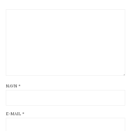
g
a
t
i
o
n
NAVN
*
E-MAIL
*