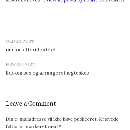
→
OLDER POST
om forfatteridentitet
P
NEWER POST
o
lidt om sex og arrangeret ægteskab
s
t
n
Leave a Comment
a
v
Din e-mailadresse vil ikke blive publiceret.
Krævede
felter er markeret med
*
i