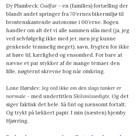
Dy Plambeck:
Gudfar
– en (families) fortælling der
blandt andet springer fra 70’ernes bikermiljø til
brostenskastende autonome i 00’erne. Bogen
handler om alt det vi alle sammen slås med (ja, jeg
ved selvfølgelig ikke med jer, men jeg kunne
genkende temmelig meget), savn, frygten for ikke
at høre til, kærlighed og ensomhed. For bare at
nævne et par stykker af de mange temaer den
lille, nøgternt skrevne bog når omkring.
Lone Hørslev:
Jeg ved ikke om den slags tanker er
normale
– med undertitlen
Skilsmissedigte.
Og det
siger faktisk det hele. Så fint og nænsomt fortalt.
Og trykt på lækkert papir. I min (næsten) hjemby
Hjørring.