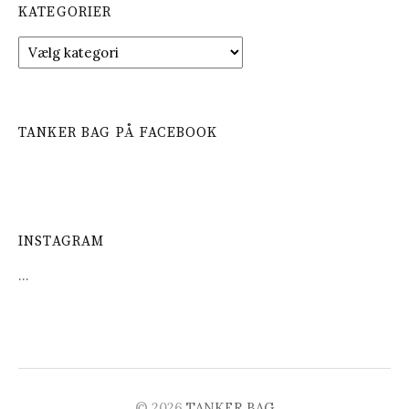
KATEGORIER
K
a
t
e
g
TANKER BAG PÅ FACEBOOK
o
r
i
e
r
INSTAGRAM
…
© 2026
TANKER BAG