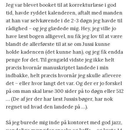
Jeg var blevet booket til at korrekturlæse i god
tid, havde ryddet kalenderen, aftalt med manden
at han var selvkørende i de 2-3 døgn jeg havde til
rådighed – og jeg glædede mig. Hey, jeg ville jo
have læst bogen alligevel, nu fik jeg lov til at være
blandt de allerførste til at se om Jussi kunne
holde kadencen (det kunne han), og jeg fik endda
penge for det. Til gengæld vidste jeg ikke helt
præcis hvornår manuskriptet landede i min
indbakke, helt præcis hvornår jeg skulle aflevere
det – eller hvor langt det var. Og der er jo forskel
på om man skal læse 300 sider på to døgn eller 512
… (De af jer der har læst Jussis bøger, har nok
regnet ud hvad den landede på …).
Så jeg burede mig inde på kontoret med god jazz,