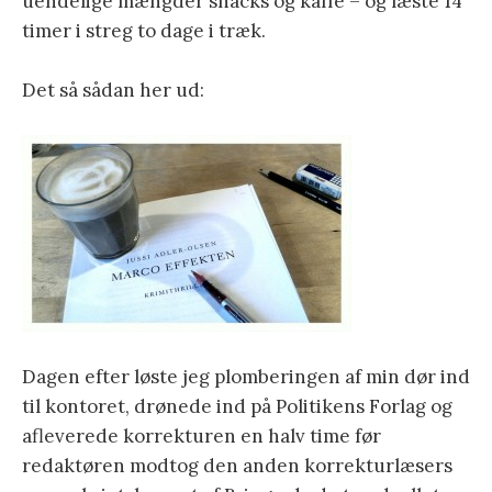
uendelige mængder snacks og kaffe – og læste 14
timer i streg to dage i træk.
Det så sådan her ud:
Dagen efter løste jeg plomberingen af min dør ind
til kontoret, drønede ind på Politikens Forlag og
afleverede korrekturen en halv time før
redaktøren modtog den anden korrekturlæsers