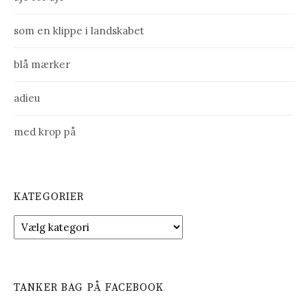
l
i
som en klippe i landskabet
n
blå mærker
d
l
adieu
æ
med krop på
g
KATEGORIER
K
a
t
e
g
TANKER BAG PÅ FACEBOOK
o