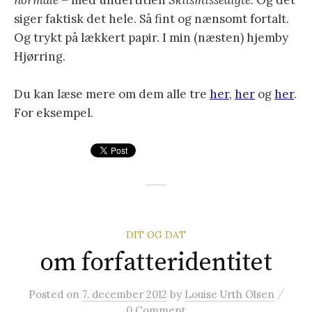
normale
– med undertitlen
Skilsmissedigte.
Og det
siger faktisk det hele. Så fint og nænsomt fortalt.
Og trykt på lækkert papir. I min (næsten) hjemby
Hjørring.
Du kan læse mere om dem alle tre
her
,
her
og
her
.
For eksempel.
DIT OG DAT
om forfatteridentitet
/
Posted
on
7. december 2012
by
Louise Urth Olsen
0 Comment