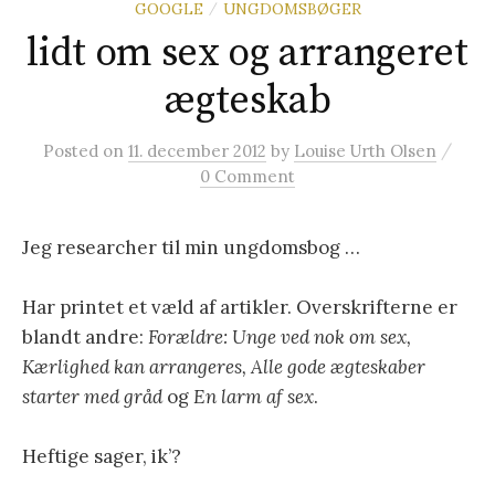
GOOGLE
UNGDOMSBØGER
/
t
lidt om sex og arrangeret
e
ægteskab
/
r
Posted
on
11. december 2012
by
Louise Urth Olsen
0 Comment
:
Jeg researcher til min ungdomsbog …
Har printet et væld af artikler. Overskrifterne er
blandt andre:
Forældre: Unge ved nok om sex,
Kærlighed kan arrangeres, Alle gode ægteskaber
starter med gråd
og
En larm af sex
.
Heftige sager, ik’?