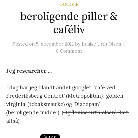
GOOGLE
beroligende piller &
caféliv
/
Posted
on
5. december 2012
by
Louise Urth Olsen
0 Comment
Jeg researcher …
I dag har jeg blandt andet googlet: ’cafe ved
Frederiksberg Centret’ (Metropolitan), ’golden
virginia’ (tobaksmærke) og ’Diazepam’
(beroligende middel). (
Og ’louise urth olsen’. Shit,
altså
)