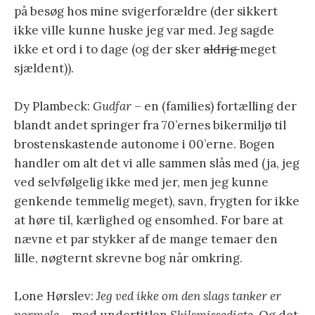
på besøg hos mine svigerforældre (der sikkert
ikke ville kunne huske jeg var med. Jeg sagde
ikke et ord i to dage (og der sker
aldrig
meget
sjældent)).
Dy Plambeck:
Gudfar
– en (families) fortælling der
blandt andet springer fra 70’ernes bikermiljø til
brostenskastende autonome i 00’erne. Bogen
handler om alt det vi alle sammen slås med (ja, jeg
ved selvfølgelig ikke med jer, men jeg kunne
genkende temmelig meget), savn, frygten for ikke
at høre til, kærlighed og ensomhed. For bare at
nævne et par stykker af de mange temaer den
lille, nøgternt skrevne bog når omkring.
Lone Hørslev:
Jeg ved ikke om den slags tanker er