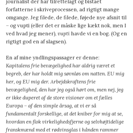
journalist der har tilrettelagt og bistået
forfatterne i skriveprocessen, ad rigtigt mange
omgange. Jeg filede, de filede, føjede nye afsnit til
– og vupti (eller det er måske lige kækt nok, men I
ved hvad jeg mener),
vupti
havde vi en bog. (Og en
rigtigt god en af slagsen).
En af mine yndlingspassager er denne:
Kapitalens frie bevægelighed har aldrig været et
begreb, der har holdt mig søvnløs om natten. EU mig
her, og EU mig der. Arbejdskraftens frie
bevægelighed, den har jeg også hørt om, men nej, jeg
er ikke duperet af de store visioner om et fælles
Europa – af den simple årsag, at vi er så
fundamentalt forskellige, at det kniber for mig at se,
hvordan en flok virkelighedsfjerne og selvhøjtidelige
franskmænd med et rødvinsglas i hånden rammer