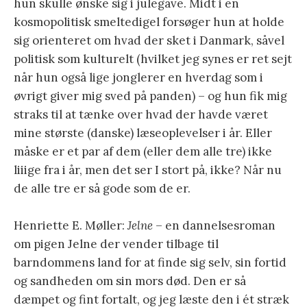
hun skulle ønske sig i julegave. Midt i en
kosmopolitisk smeltedigel forsøger hun at holde
sig orienteret om hvad der sket i Danmark, såvel
politisk som kulturelt (hvilket jeg synes er ret sejt
når hun også lige jonglerer en hverdag som i
øvrigt giver mig sved på panden) – og hun fik mig
straks til at tænke over hvad der havde været
mine største (danske) læseoplevelser i år. Eller
måske er et par af dem (eller dem alle tre) ikke
liiige fra i år, men det ser I stort på, ikke? Når nu
de alle tre er så gode som de er.
Henriette E. Møller:
Jelne
– en dannelsesroman
om pigen Jelne der vender tilbage til
barndommens land for at finde sig selv, sin fortid
og sandheden om sin mors død. Den er så
dæmpet og fint fortalt, og jeg læste den i ét stræk