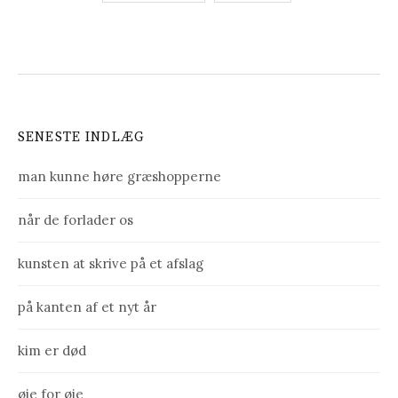
N
a
v
i
SENESTE INDLÆG
g
a
man kunne høre græshopperne
t
når de forlader os
i
kunsten at skrive på et afslag
o
n
på kanten af et nyt år
t
kim er død
i
øje for øje