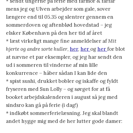
* sendt ungerne på ferie med farmor & farfar
mens jeg og Ulven arbejder som gale, sover
længere end til 05.35 og slentrer gennem en
sommerdoven og aftenblød hovedstad – jeg
elsker København på den her tid af året
* læst virkeligt mange fine anmeldelser af
Mit
hjerte og andre sorte huller
,
her
,
her
og
her
for blot
at nævne et par eksempler, og jeg har sendt den
ud i sommeren til vinderne af min lille
konkurrence – håber sådan I kan lide den
* spist sushi, drukket bobler og iskaffe og fyldt
fryseren med Sun Lolly – og sørget for at få
booket arbejdskalenderen i august så jeg med
sindsro kan gå på ferie (i dag!)
* indkøbt sommerferielæsning. Jeg skal blandt
andet hygge mig med de her lutter gode damer: