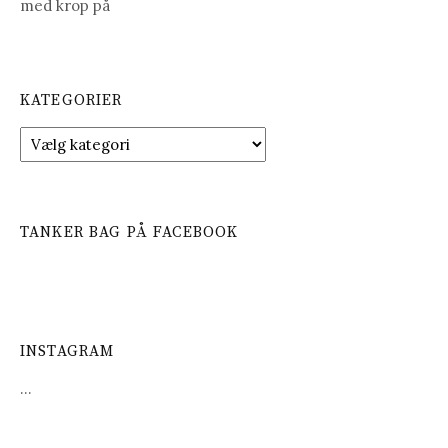
med krop på
KATEGORIER
K
a
t
e
g
TANKER BAG PÅ FACEBOOK
o
r
i
e
r
INSTAGRAM
…