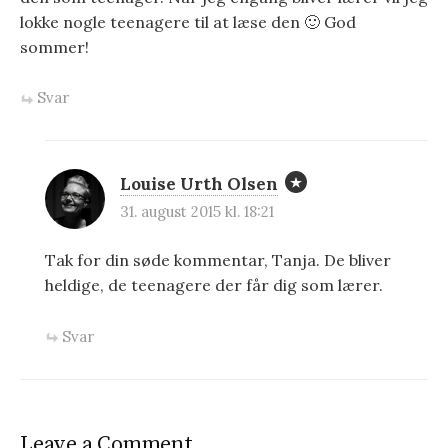
i
lokke nogle teenagere til at læse den 🙂 God
o
sommer!
n
Svar
Louise Urth Olsen
31. august 2015 kl. 18:21
Tak for din søde kommentar, Tanja. De bliver
heldige, de teenagere der får dig som lærer.
Svar
Leave a Comment