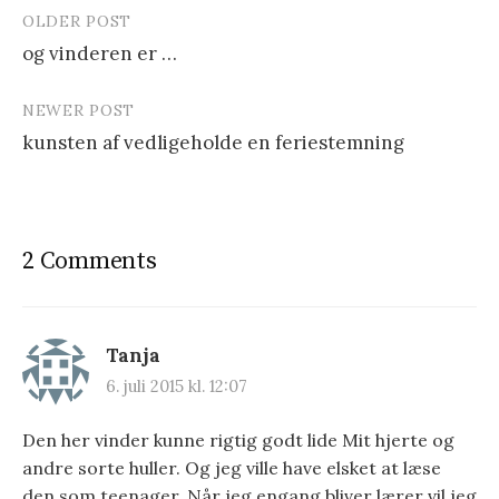
OLDER POST
og vinderen er …
P
NEWER POST
o
kunsten af vedligeholde en feriestemning
s
t
n
2 Comments
a
v
i
Tanja
6. juli 2015 kl. 12:07
g
a
Den her vinder kunne rigtig godt lide Mit hjerte og
andre sorte huller. Og jeg ville have elsket at læse
t
den som teenager. Når jeg engang bliver lærer vil jeg