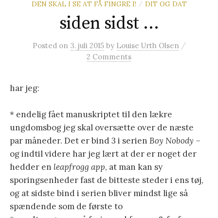
DEN SKAL I SE AT FÅ FINGRE I!
DIT OG DAT
/
t
siden sidst …
e
/
Posted
on
3. juli 2015
by
Louise Urth Olsen
2 Comments
r
har jeg:
:
* endelig fået manuskriptet til den lækre
ungdomsbog jeg skal oversætte over de næste
par måneder. Det er bind 3 i serien
Boy Nobody
–
og indtil videre har jeg lært at der er noget der
hedder en
leapfrogg app
, at man kan sy
sporingsenheder fast de bitteste steder i ens tøj,
og at sidste bind i serien bliver mindst lige så
spændende som de første to