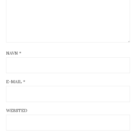
i
o
n
NAVN
*
E-MAIL
*
WEBSTED