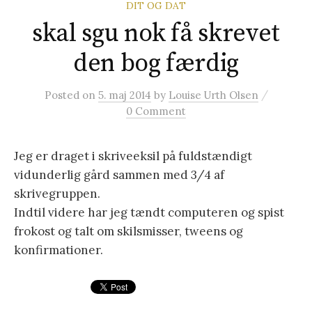
DIT OG DAT
t
skal sgu nok få skrevet
e
den bog færdig
/
r
Posted
on
5. maj 2014
by
Louise Urth Olsen
0 Comment
:
Jeg er draget i skriveeksil på fuldstændigt
vidunderlig gård sammen med 3/4 af
skrivegruppen.
Indtil videre har jeg tændt computeren og spist
frokost og talt om skilsmisser, tweens og
konfirmationer.