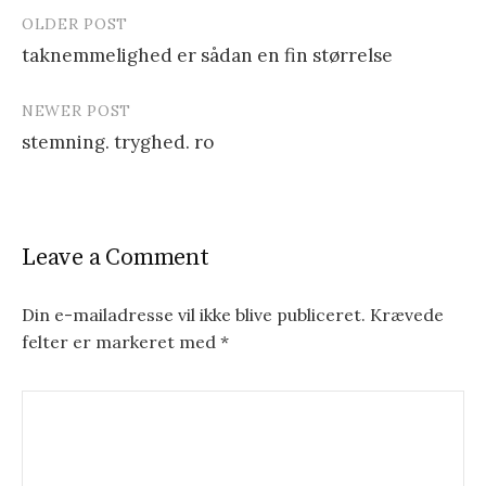
OLDER POST
taknemmelighed er sådan en fin størrelse
P
NEWER POST
o
stemning. tryghed. ro
s
t
n
Leave a Comment
a
v
Din e-mailadresse vil ikke blive publiceret.
Krævede
felter er markeret med
*
i
g
a
t