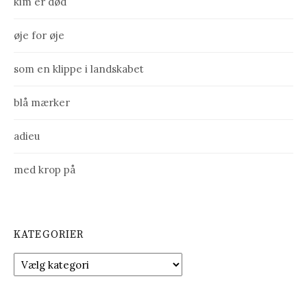
kim er død
øje for øje
som en klippe i landskabet
blå mærker
adieu
med krop på
KATEGORIER
K
a
t
e