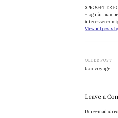
SPROGET ER FOR
– og når man be
interesserer mi
View all posts 
OLDER POST
bon voyage
P
o
Leave a C
s
t
Din e-mailadress