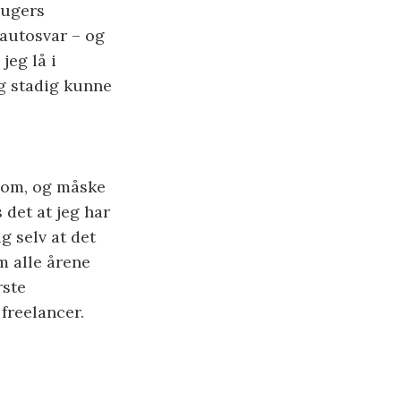
e ugers
autosvar – og
jeg lå i
og stadig kunne
dsom, og måske
 det at jeg har
g selv at det
m alle årene
rste
freelancer.