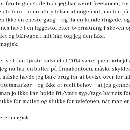
for første gang i de ti år jeg har været freelancer, tr
e ferie, uden afbrydelser af nogen art, mailen på 
en ikke én eneste gang – og da en kunde ringede, og 
nes have i en liggestol efter overnatning i skoven 
et og bålrøgen i mit hår, tog jeg den ikke.
magisk.
er ved, har første halvdel af 2014 været pænt arbej
 jeg nu har en buffer på firmakontoen, måske skyldes
n, måske havde jeg bare brug for at bevise over for mi
ntitetsmarkør – og ikke et reelt behov – at jeg genne
man jo ikke kan holde fri/være syg/tage barnets fø
kke for mailen og slukke for telefonen, når man er 
æret magisk.