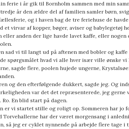
 min ferie i år gik til Bornholm sammen med min sa
r tredje år den ældre del af familien samler børn, sv
ællesferie, og i haven bag de tre feriehuse de havde 
 et virvar af kopper, bøger, aviser og babylegetøj h
n eller anden der lige havde lavet kaffe, eller nogen 
olen.
en sad vi til langt ud på aftenen med bobler og kaffe 
ede spørgsmålet hvad vi alle hver især ville ønske v
rne, sagde flere, poolen hujede ungerne, Krystalsø
 anden.
en og den efterfølgende dukkert, sagde jeg. Og ind
 virkeligheden var det det repræsenterede, jeg gerne 
 Ro. En blid start på dagen.
 er vi startet stille og roligt op. Sommeren har jo f
d Torvehallerne har der været morgensang i anledni
n, så jeg er cyklet nynnende på arbejde flere tage i t