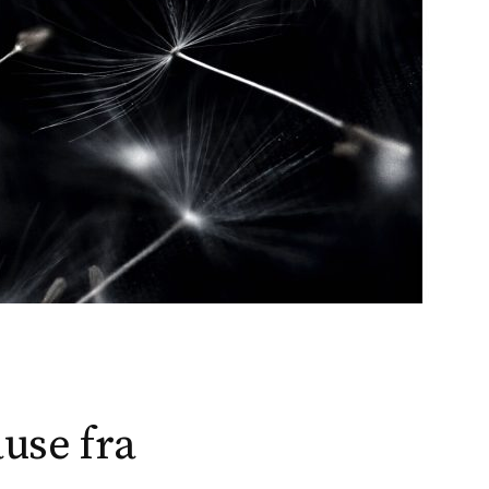
t
e
r
:
ause fra