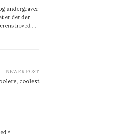
og undergraver
t er det der
æserens hoved …
NEWER POST
oolere, coolest
med
*