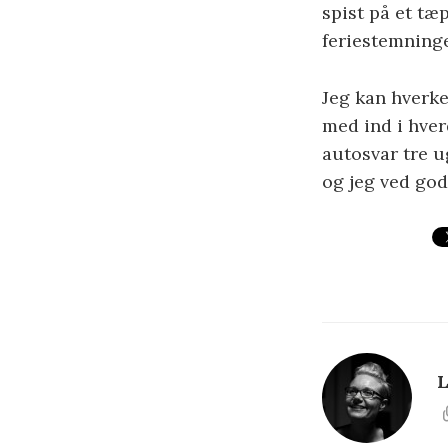
spist på et tæ
feriestemning
Jeg kan hverke
med ind i hver
autosvar tre u
og jeg ved god
L