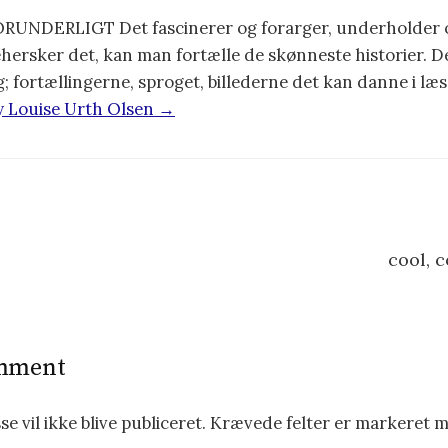
UNDERLIGT Det fascinerer og forarger, underholder 
hersker det, kan man fortælle de skønneste historier. De
g; fortællingerne, sproget, billederne det kan danne i l
by Louise Urth Olsen →
cool, c
omment
e vil ikke blive publiceret.
Krævede felter er markeret 