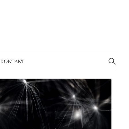
KONTAKT
S
ø
g
e
f