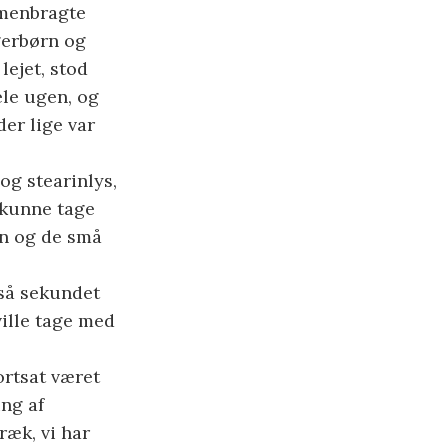
mmenbragte
igerbørn og
lejet, stod
ele ugen, og
der lige var
og stearinlys,
i kunne tage
en og de små
så sekundet
ville tage med
ortsat været
ng af
ræk, vi har