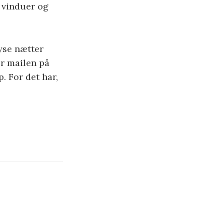
 vinduer og
yse nætter
er mailen på
. For det har,