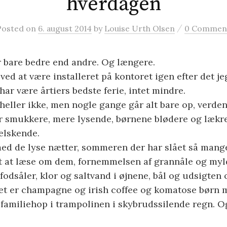
hverdagen
/
Posted
on
6. august 2014
by
Louise Urth Olsen
0 Commen
r bare bedre end andre. Og længere.
 ved at være installeret på kontoret igen efter det j
 har være årtiers bedste ferie, intet mindre.
t heller ikke, men nogle gange går alt bare op, verde
 smukkere, mere lysende, børnene blødere og lækre
elskende.
ed de lyse nætter, sommeren der har slået så mang
et at læse om dem, fornemmelsen af grannåle og my
fodsåler, klor og saltvand i øjnene, bål og udsigten
et er champagne og irish coffee og komatose børn m
familiehop i trampolinen i skybrudssilende regn. Og