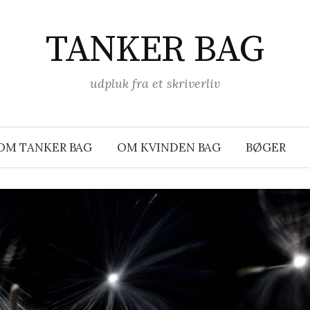
TANKER BAG
udpluk fra et skriverliv
OM TANKER BAG
OM KVINDEN BAG
BØGER