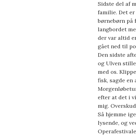
Sidste del af
familie. Det e
børnebørn på f
langbordet med
der var altid e
gået ned til po
Den sidste aft
og Ulven still
med os. Klippe
fisk, sagde en
Morgenløbetur
efter at det i
mig. Overskud.
Så hjemme igen
lysende, og ve
Operafestivale