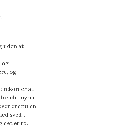
t
eg uden at
n og
re, og
e rekorder at
ldrende myrer
 over endnu en
ed sved i
 det er ro.