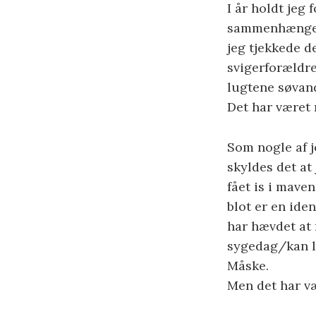
I år holdt jeg 
sammenhængend
jeg tjekkede d
svigerforældre
lugtene søvand
Det har været 
Som nogle af j
skyldes det at
fået is i mave
blot er en ide
har hævdet at 
sygedag/kan lu
Måske.
Men det har v