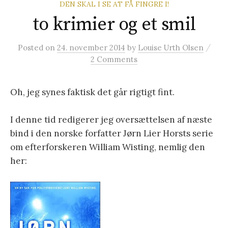
DEN SKAL I SE AT FÅ FINGRE I!
t
to krimier og et smil
e
/
Posted
on
24. november 2014
by
Louise Urth Olsen
2 Comments
r
Oh, jeg synes faktisk det går rigtigt fint.
:
I denne tid redigerer jeg oversættelsen af næste
bind i den norske forfatter Jørn Lier Horsts serie
om efterforskeren William Wisting, nemlig den
her: