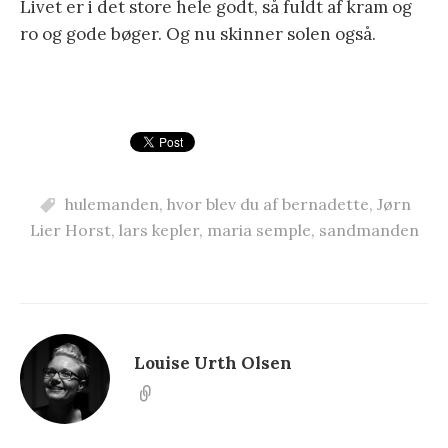
Livet er i det store hele godt, så fuldt af kram og
ro og gode bøger. Og nu skinner solen også.
hulemanden
,
hvor blev du af bernadette
,
Jørn
Lier Horst
,
lars kepler
,
maria semple
,
sandmanden
Louise Urth Olsen