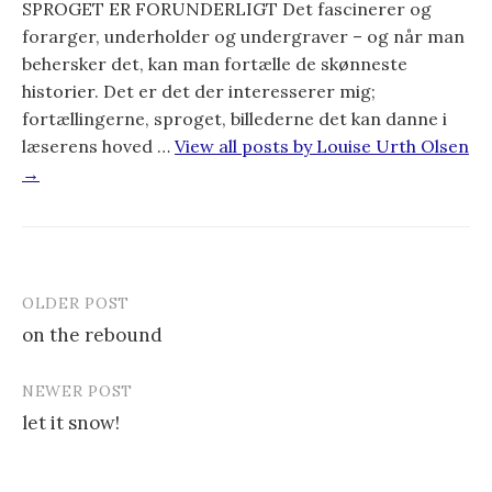
SPROGET ER FORUNDERLIGT Det fascinerer og
forarger, underholder og undergraver – og når man
behersker det, kan man fortælle de skønneste
historier. Det er det der interesserer mig;
fortællingerne, sproget, billederne det kan danne i
læserens hoved …
View all posts by Louise Urth Olsen
→
OLDER POST
on the rebound
P
NEWER POST
o
let it snow!
s
t