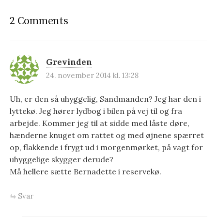
n
2 Comments
a
v
i
Grevinden
24. november 2014 kl. 13:28
g
a
Uh, er den så uhyggelig, Sandmanden? Jeg har den i
lyttekø. Jeg hører lydbog i bilen på vej til og fra
t
arbejde. Kommer jeg til at sidde med låste døre,
i
hænderne knuget om rattet og med øjnene spærret
o
op, flakkende i frygt ud i morgenmørket, på vagt for
uhyggelige skygger derude?
n
Må hellere sætte Bernadette i reservekø.
Svar