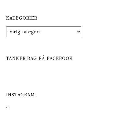
KATEGORIER
K
a
t
e
g
TANKER BAG PÅ FACEBOOK
o
r
i
e
r
INSTAGRAM
…