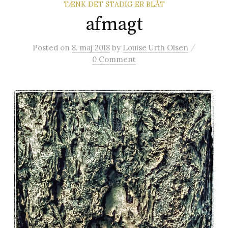
TÆNK DET STADIG ER BLÅT
t
afmagt
e
/
Posted
on
8. maj 2018
by
Louise Urth Olsen
0 Comment
r
: