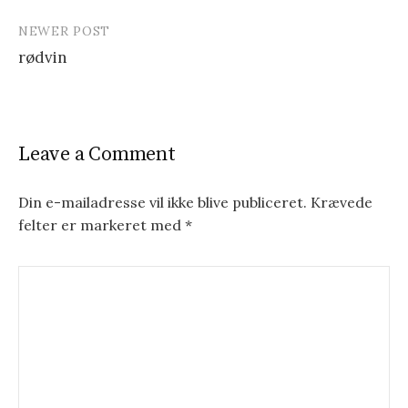
P
NEWER POST
o
rødvin
s
t
n
Leave a Comment
a
v
Din e-mailadresse vil ikke blive publiceret.
Krævede
felter er markeret med
*
i
g
a
t
i
o