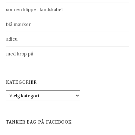
som en klippe i landskabet
blå mærker
adieu
med krop på
KATEGORIER
K
a
t
e
g
TANKER BAG PÅ FACEBOOK
o
r