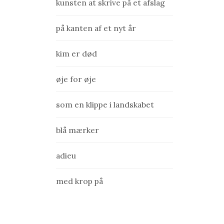
kunsten at skrive på et afslag
r
i
på kanten af et nyt år
e
r
kim er død
øje for øje
som en klippe i landskabet
blå mærker
adieu
med krop på