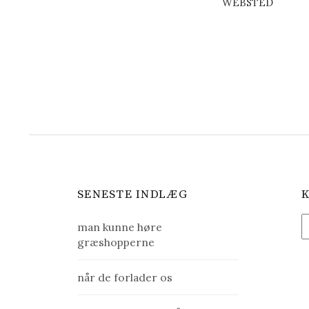
WEBSTED
SENESTE INDLÆG
K
man kunne høre
a
græshopperne
t
e
når de forlader os
g
o