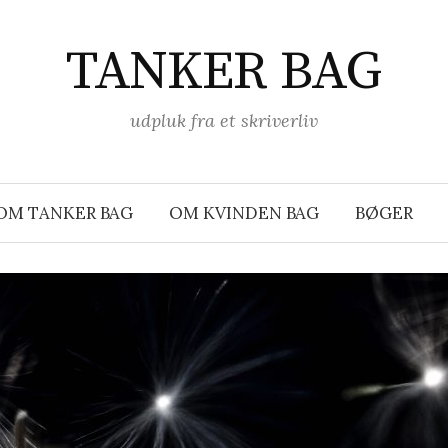
TANKER BAG
udpluk fra et skriverliv
OM TANKER BAG
OM KVINDEN BAG
BØGER