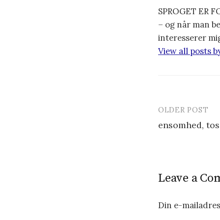
SPROGET ER FOR
– og når man be
interesserer mi
View all posts 
OLDER POST
ensomhed, to
P
o
Leave a C
s
t
Din e-mailadress
n