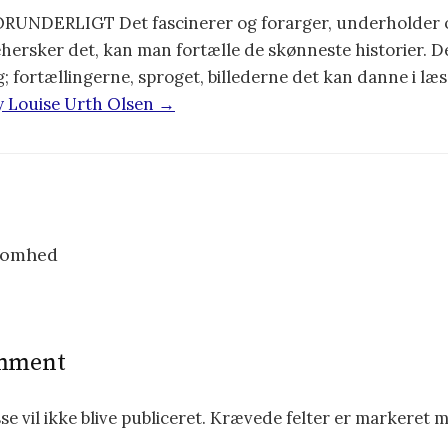
UNDERLIGT Det fascinerer og forarger, underholder 
hersker det, kan man fortælle de skønneste historier. De
g; fortællingerne, sproget, billederne det kan danne i l
by Louise Urth Olsen →
somhed
omment
e vil ikke blive publiceret.
Krævede felter er markeret 