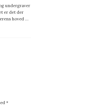
og undergraver
t er det der
æserens hoved …
med
*