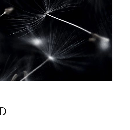
t
e
r
:
D