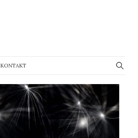
KONTAKT
S
ø
g
e
f