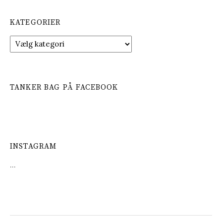
KATEGORIER
K
a
t
e
g
TANKER BAG PÅ FACEBOOK
o
r
i
e
r
INSTAGRAM
…