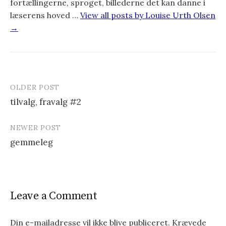
fortællingerne, sproget, billederne det kan danne i
læserens hoved …
View all posts by Louise Urth Olsen
→
OLDER POST
tilvalg, fravalg #2
P
NEWER POST
o
gemmeleg
s
t
n
Leave a Comment
a
v
Din e-mailadresse vil ikke blive publiceret.
Krævede