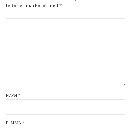
felter er markeret med
*
i
g
a
t
i
o
n
NAVN
*
E-MAIL
*