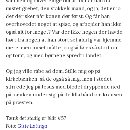
sammen og bliver enige om at nu har han da
mistet grebet, den stakkels mand, og ja, det er jo
det der sker når konen dør først. Og får han
overhovedet noget at spise, og arbejder han ikke
også alt for meget? Var der ikke nogen der havde
hørt fra nogen at han stort set aldrig var hjemme
mere, men huset måtte jo også føles så stort nu,
og tomt, og med børnene spredt i landet.
Og jeg ville råbe ad dem. Stille mig op på
kirkebænken, så de også så mig, men i stedet
stirrede jeg på Jesus med blodet dryppende ned
på bænken under sig, på de lilla bånd om kransen,
på præsten.
Tænk det stadig er blåt
#57
Foto:
Gitte Lotinga