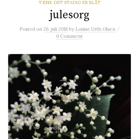
TÆNK DET STADIG ER BLÅT
t
julesorg
e
/
Posted
on
26. juli 2018
by
Louise Urth Olsen
0 Comment
r
: