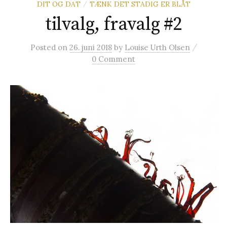
DIT OG DAT
TÆNK DET STADIG ER BLÅT
/
t
tilvalg, fravalg #2
e
/
Posted
on
26. juni 2018
by
Louise Urth Olsen
0 Comment
r
: