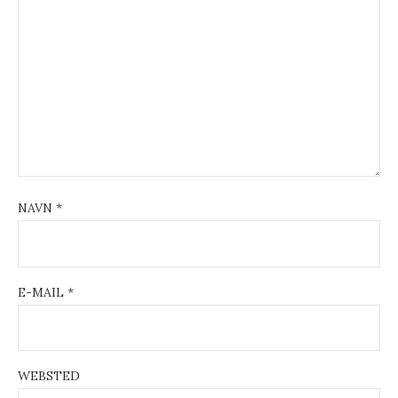
a
t
i
o
n
NAVN
*
E-MAIL
*
WEBSTED