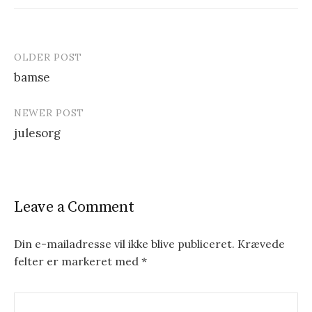
OLDER POST
bamse
P
NEWER POST
o
julesorg
s
t
n
Leave a Comment
a
v
Din e-mailadresse vil ikke blive publiceret.
Krævede
felter er markeret med
*
i
g