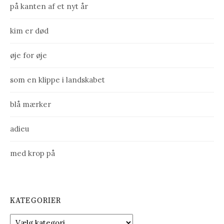
på kanten af et nyt år
kim er død
øje for øje
som en klippe i landskabet
blå mærker
adieu
med krop på
KATEGORIER
K