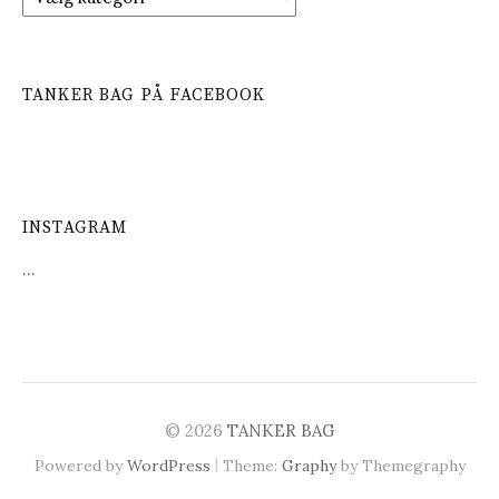
a
t
e
g
TANKER BAG PÅ FACEBOOK
o
r
i
e
r
INSTAGRAM
…
© 2026
TANKER BAG
|
Powered by
WordPress
Theme:
Graphy
by Themegraphy