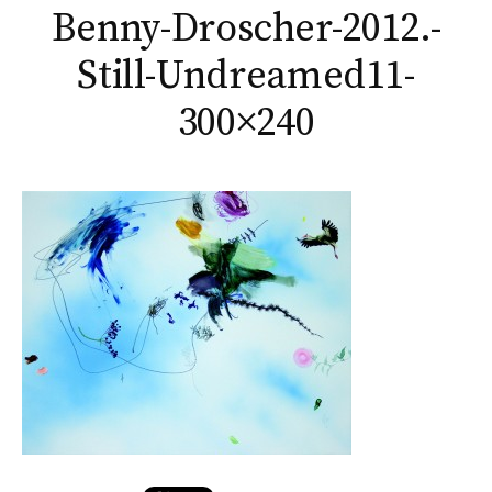
Benny-Droscher-2012.-
t
Still-Undreamed11-
e
300×240
r
: