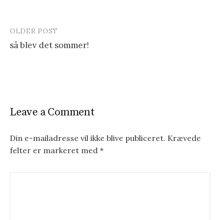
OLDER POST
så blev det sommer!
P
o
s
t
Leave a Comment
n
Din e-mailadresse vil ikke blive publiceret.
Krævede
a
felter er markeret med
*
v
i
g
a