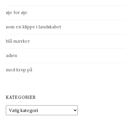
øje for øje
som en klippe i landskabet
blå mærker
adieu
med krop på
KATEGORIER
K
a
t
e