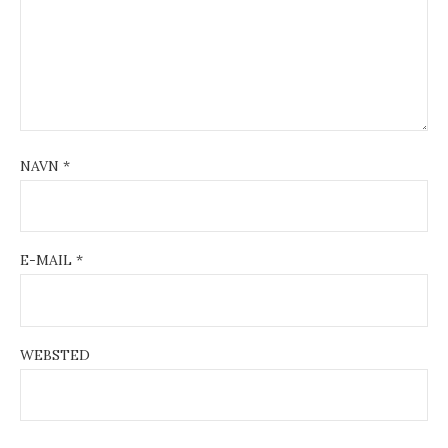
t
i
o
n
NAVN
*
E-MAIL
*
WEBSTED