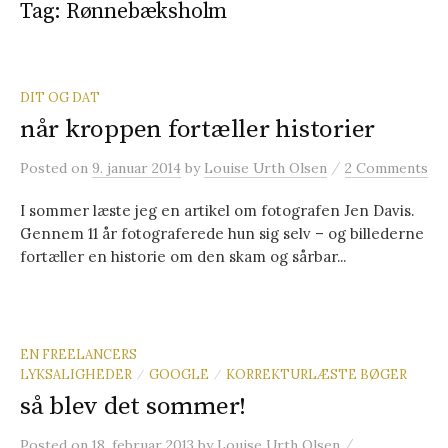
Tag: Rønnebæksholm
t
e
DIT OG DAT
når kroppen fortæller historier
r
/
Posted
on
9. januar 2014
by
Louise Urth Olsen
2 Comments
:
I sommer læste jeg en artikel om fotografen Jen Davis.
Gennem 11 år fotograferede hun sig selv – og billederne
fortæller en historie om den skam og sårbar...
EN FREELANCERS
LYKSALIGHEDER
GOOGLE
KORREKTURLÆSTE BØGER
/
/
så blev det sommer!
/
Posted
on
18. februar 2013
by
Louise Urth Olsen