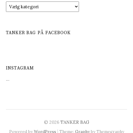
K
a
t
e
g
TANKER BAG PÅ FACEBOOK
o
r
i
e
r
INSTAGRAM
…
© 2026
TANKER BAG
|
Powered by
WordPress
Theme:
Graphy
by Themegraphy